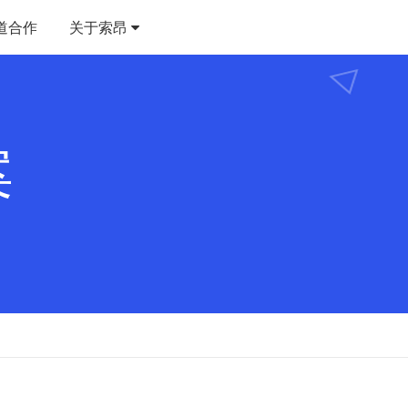
道合作
关于索昂
案