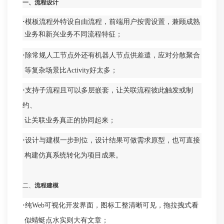
一、流程设计
·
模板流程外特设自由流程，前端用户按需设置，兼顾成熟
业务和新兴业务不同流程特征；
·
除常规人工节点外还有机器人节点供差遣，应对分散聚合
等复杂场景比Activity好太多；
·
支持子流程且可以多层嵌套，让关联流程彼此触发或制
约、
让关联业务真正的协同起来；
·
设计与建模一步到位，设计结果可做需求原型，也可直接
构建仿真系统转化为项目成果。
二、
流程建模
·
纯Web可视化开发界面，图标工整清晰可见，拖拉拽式看
似蜻蜓点水实则大有文章；